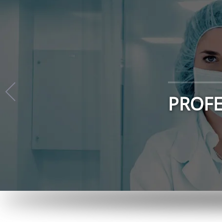
Kli
Klient na prvním mís
zdravotnická péče s