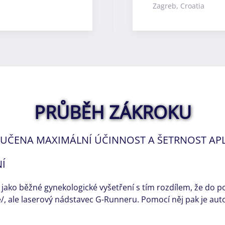
Zagreb, Croatia
PRŮBĚH ZÁKROKU
RUČENA MAXIMÁLNÍ ÚČINNOST A ŠETRNOST AP
Í
jako běžné gynekologické vyšetření s tím rozdílem, že do 
e/, ale laserový nádstavec G-Runneru. Pomocí něj pak je au