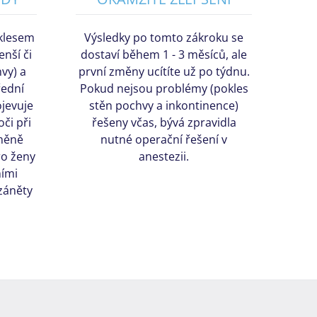
oklesem
Výsledky po tomto zákroku se
nší či
dostaví během 1 - 3 měsíců, ale
hvy) a
první změny ucítíte už po týdnu.
řední
Pokud nejsou problémy (pokles
jevuje
stěn pochvy a inkontinence)
či při
řešeny včas, bývá zpravidla
změně
nutné operační řešení v
ro ženy
anestezii.
ními
záněty