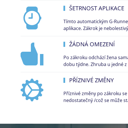
ŠETRNOST APLIKACE
Tímto automatickým G-Runnere
aplikace. Zákrok je nebolestiv
ŽÁDNÁ OMEZENÍ
Po zákroku odchází žena sama 
dobu týdne. Zhruba u jedné z
PŘÍZNIVÉ ZMĚNY
Příznivé změny po zákroku se 
nedostatečný /což se může stá