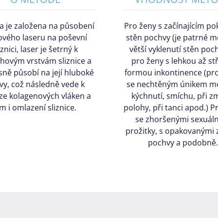
 je založena na působení
Pro ženy s začínajícím p
ového laseru na poševní
stěn pochvy (je patrné me
iznici, laser je šetrný k
větší vyklenutí stěn poc
hovým vrstvám sliznice a
pro ženy s lehkou až st
ně působí na její hluboké
formou inkontinence (pro
tvy, což následně vede k
se nechtěným únikem mo
ze kolagenových vláken a
kýchnutí, smíchu, při 
ím i omlazení sliznice.
polohy, při tanci apod.) P
se zhoršenými sexuál
prožitky, s opakovanými 
pochvy a podobně.