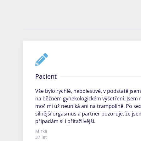
Pacient
Vše bylo rychlé, nebolestivé, v podstatě jsem
na běžném gynekologickém vyšetření. Jsem 
moč mi už neuniká ani na trampolíně. Po se
silnější orgasmus a partner pozoruje, že jse
připadám si i přitažlivější.
Mirka
37 let