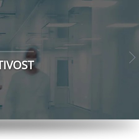
ICAL
o poslání. Věříme, že
y, přání a požadavky