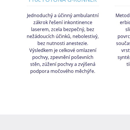
Jednoduchý a účinný ambulantní
Metoda
zákrok řešení inkontinence
erbi
laserem, zcela bezpečný, bez
sl
nežádoucích účinků, nebolestivý,
povrc
bez nutnosti anestezie.
součas
Výsledkem je celkové omlazení
vrs
pochvy, zpevnění poševních
synté
stěn, zúžení pochvy a zvýšená
t
podpora močového měchýře.