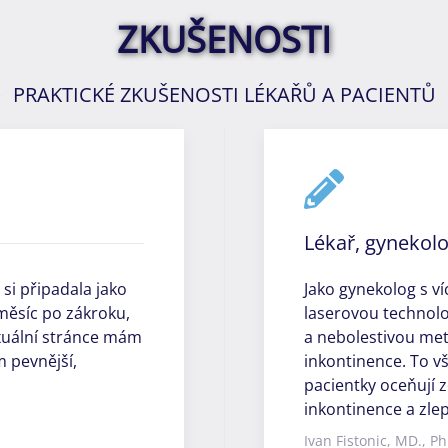
ZKUŠENOSTI
PRAKTICKÉ ZKUŠENOSTI LÉKAŘŮ A PACIENTŮ
Lékař, gynekol
 si připadala jako
Jako gynekolog s ví
měsíc po zákroku,
laserovou technolo
xuální stránce mám
a nebolestivou me
m pevnější,
inkontinence. To vš
pacientky oceňují 
inkontinence a zlep
Ivan Fistonic, MD., Ph