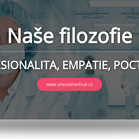
nika SILESIAMED
tě je primárním cílem našeh
e musí soustředit na potřeb
klientů a jejich rodin.
www.silesiamedical.cz