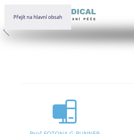
GYN
F
Přejít na hlavní obsah
ŘE
Proč FOTONA G-RUNNER