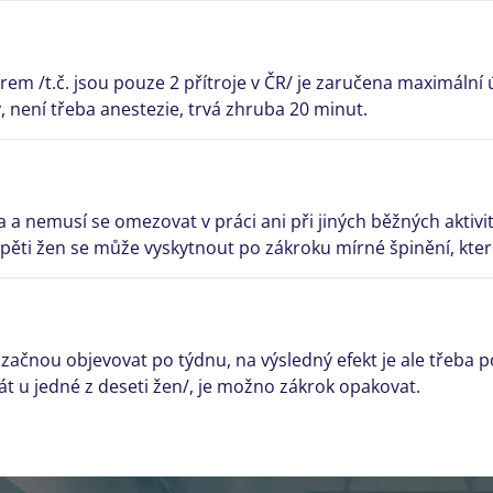
m /t.č. jsou pouze 2 přítroje v ČR/ je zaručena maximální 
ý, není třeba anestezie, trvá zhruba 20 minut.
a nemusí se omezovat v práci ani při jiných běžných aktivi
 pěti žen se může vyskytnout po zákroku mírné špinění, kte
začnou objevovat po týdnu, na výsledný efekt je ale třeba po
t u jedné z deseti žen/, je možno zákrok opakovat.