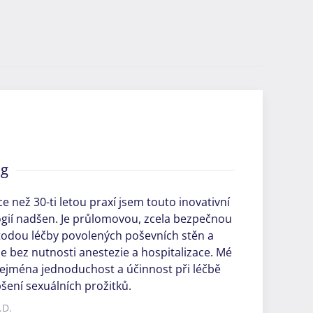
og
ce než 30-ti letou praxí jsem touto inovativní
gií nadšen. Je průlomovou, zcela bezpečnou
todou léčby povolených poševních stěn a
e bez nutnosti anestezie a hospitalizace. Mé
zejména jednoduchost a účinnost při léčbě
šení sexuálních prožitků.
.D.