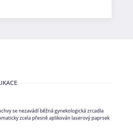
LIKACE
pochvy se nezavádí běžná gynekologická zrcadla
tomaticky zcela přesně aplikován laserový paprsek