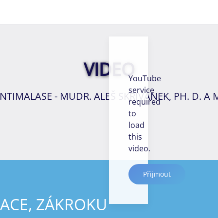
VIDEO
YouTube
service
NTIMALASE - MUDR. ALEŠ SKŘIVÁNEK, PH. D. A
required
to
load
this
video.
Přijmout
ACE, ZÁKROKU